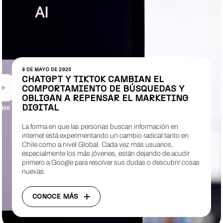
9 DE MAYO DE 2025
CHATGPT Y TIKTOK CAMBIAN EL
COMPORTAMIENTO DE BÚSQUEDAS Y
OBLIGAN A REPENSAR EL MARKETING
DIGITAL
La forma en que las personas buscan información en
internet está experimentando un cambio radical tanto en
Chile como a nivel Global. Cada vez más usuarios,
especialmente los más jóvenes, están dejando de acudir
primero a Google para resolver sus dudas o descubrir cosas
nuevas.
CONOCE MÁS