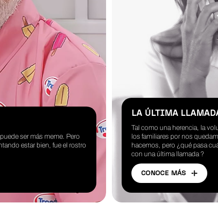
LA ÚLTIMA LLAMAD
Tal como una herencia, la vol
o puede ser más meme. Pero
los familiares por nos queda
ntando estar bien, fue el rostro
hacemos, pero ¿qué pasa cuán
con una última llamada ?
CONOCE MÁS