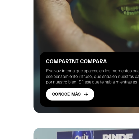
COMPARINI COMPARA
Esa voz interna que aparece en los momentos c
ese pensamiento intruso, que entra en nuestras ca
por nuestro bien. Sí! ese que te habla mientras es
CONOCE MÁS