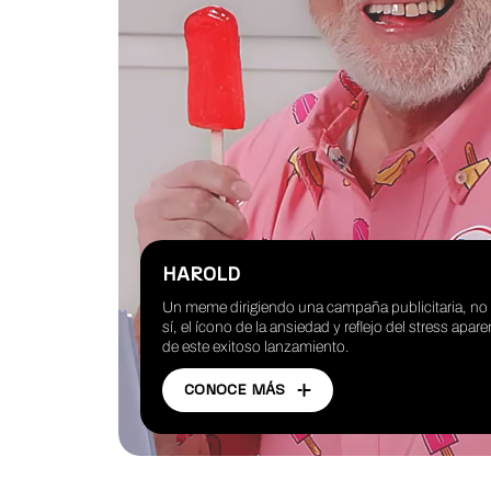
HAROLD
Un meme dirigiendo una campaña publicitaria, n
sí, el ícono de la ansiedad y reflejo del stress apare
de este exitoso lanzamiento.
CONOCE MÁS