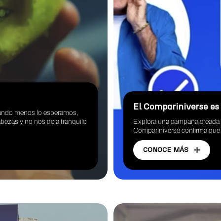
El Compariniverse es 
uando menos lo esperamos,
bezas y no nos deja tranquilo
Explora una campaña creada 
Compariniverse confirma que 
CONOCE MÁS