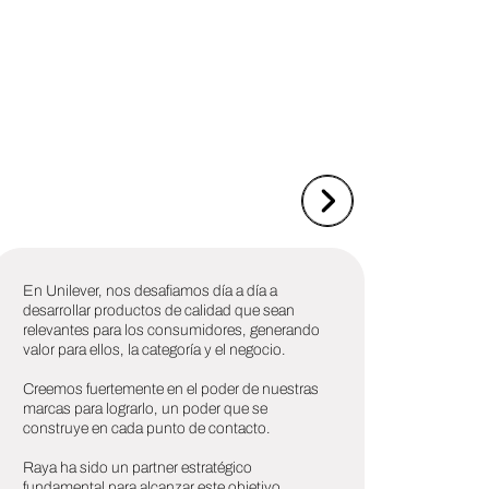
En Unilever, nos desafiamos día a día a
Wasil, 
desarrollar productos de calidad que sean
Sureña
relevantes para los consumidores, generando
alto va
valor para ellos, la categoría y el negocio.
para fo
difere
Creemos fuertemente en el poder de nuestras
Valoro 
marcas para lograrlo, un poder que se
disposi
construye en cada punto de contacto.
más all
distint
Raya ha sido un partner estratégico
la prim
fundamental para alcanzar este objetivo,
grandes