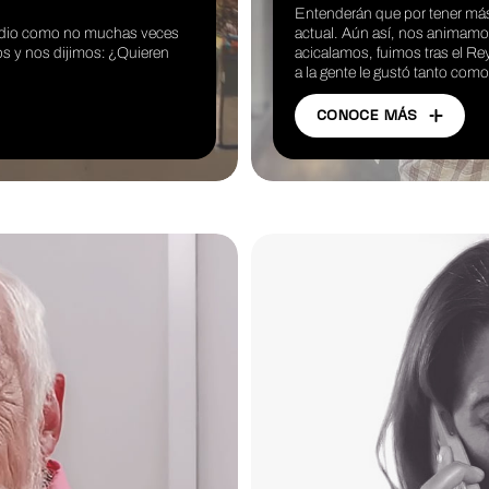
Entenderán que por tener más 
e dio como no muchas veces
actual. Aún así, nos animamos
os y nos dijimos: ¿Quieren
acicalamos, fuimos tras el R
a la gente le gustó tanto com
CONOCE MÁS