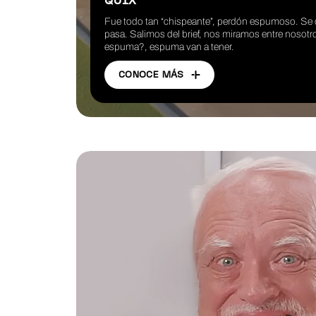
QUIX
Fue todo tan “chispeante”, perdón espumoso. S
pasa. Salimos del brief, nos miramos entre nosotr
espuma?, espuma van a tener.
CONOCE MÁS