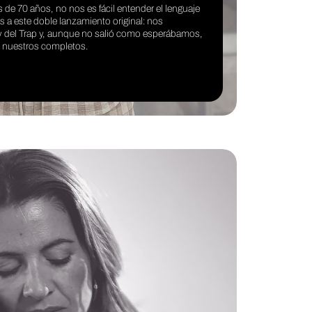
de 70 años, no nos es fácil entender el lenguaje
 a este doble lanzamiento original: nos
ey del Trap y, aunque no salió como esperábamos,
o nuestros completos.